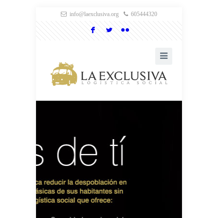
info@laexclusiva.org
605444320
F
L
N